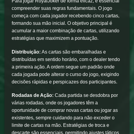
Para jogar RoyalJoker de forma eficaz, é essencial
compreender suas regras fundamentais. O jogo
começa com cada jogador recebendo cinco cartas,
formando sua mão inicial. O objetivo principal é
acumular a maior combinação de cartas, utilizando
estratégias que maximizem a pontuação.
Distribuição:
As cartas são embaralhadas e
distribuídas em sentido horário, com o dealer tendo
a primeira ação. A ordem segue um padrão onde
cada jogada pode alterar o curso do jogo, exigindo
decisões rápidas e perspicazes dos participantes.
Rodadas de Ação:
Cada partida se desdobra por
várias rodadas, onde os jogadores têm a
oportunidade de comprar novas cartas ou jogar as
existentes, sempre cuidando para não exceder o
limite de cartas na mão. Estratégias de troca e
descarte são essenciais, permitindo ajustes táticos