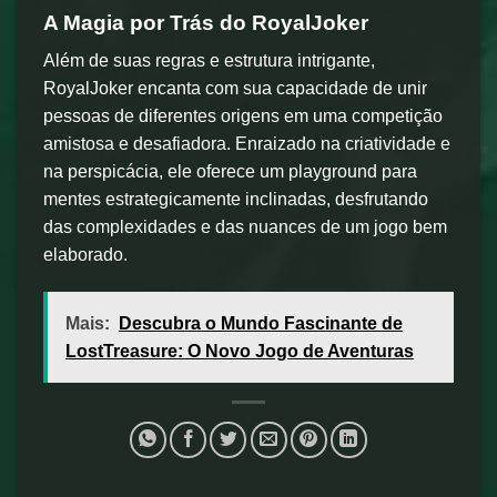
A Magia por Trás do RoyalJoker
Além de suas regras e estrutura intrigante,
RoyalJoker encanta com sua capacidade de unir
pessoas de diferentes origens em uma competição
amistosa e desafiadora. Enraizado na criatividade e
na perspicácia, ele oferece um playground para
mentes estrategicamente inclinadas, desfrutando
das complexidades e das nuances de um jogo bem
elaborado.
Mais:
Descubra o Mundo Fascinante de
LostTreasure: O Novo Jogo de Aventuras