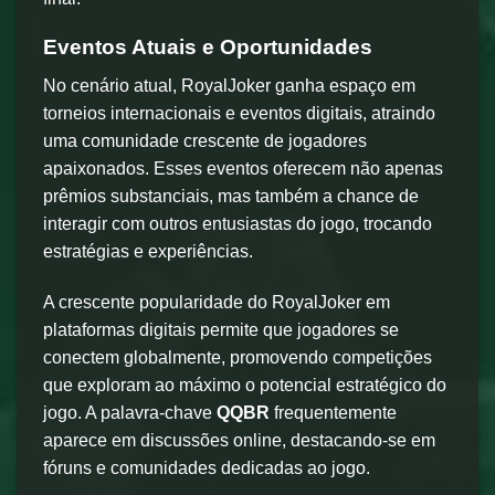
Eventos Atuais e Oportunidades
No cenário atual, RoyalJoker ganha espaço em
torneios internacionais e eventos digitais, atraindo
uma comunidade crescente de jogadores
apaixonados. Esses eventos oferecem não apenas
prêmios substanciais, mas também a chance de
interagir com outros entusiastas do jogo, trocando
estratégias e experiências.
A crescente popularidade do RoyalJoker em
plataformas digitais permite que jogadores se
conectem globalmente, promovendo competições
que exploram ao máximo o potencial estratégico do
jogo. A palavra-chave
QQBR
frequentemente
aparece em discussões online, destacando-se em
fóruns e comunidades dedicadas ao jogo.