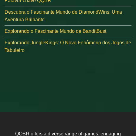
Palavra-chave QQBR
Descubra o Fascinante Mundo de DiamondWins: Uma
Aventura Brilhante
Explorando o Fascinante Mundo de BanditBust
Explorando JungleKings: O Novo Fenômeno dos Jogos de
Tabuleiro
QQBR offers a diverse range of games, engaging