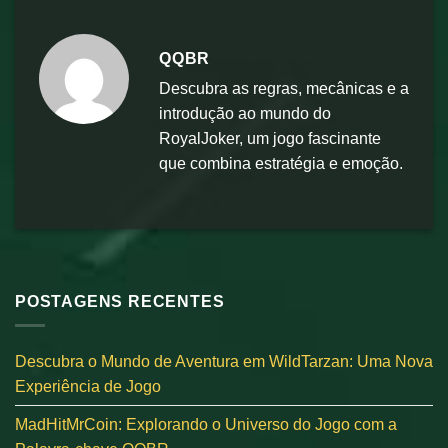
QQBR
Descubra as regras, mecânicas e a
introdução ao mundo do
RoyalJoker, um jogo fascinante
que combina estratégia e emoção.
POSTAGENS RECENTES
Descubra o Mundo de Aventura em WildTarzan: Uma Nova
Experiência de Jogo
MadHitMrCoin: Explorando o Universo do Jogo com a