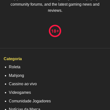
community forums, and the latest gaming news and
reviews.
Categoria
Roleta
Mahjong
Cassino ao vivo
Videogames
Comunidade Jogadores
Notícias da Marca