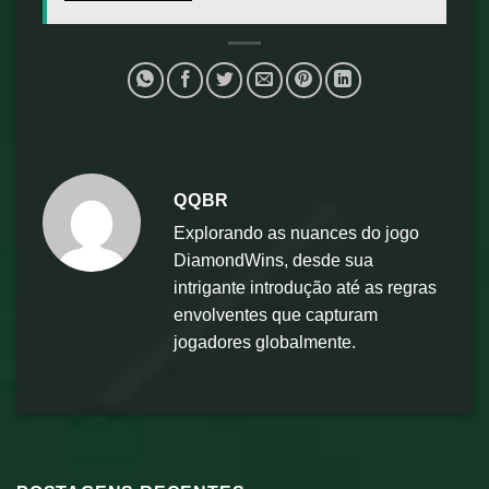
QQBR
Explorando as nuances do jogo
DiamondWins, desde sua
intrigante introdução até as regras
envolventes que capturam
jogadores globalmente.