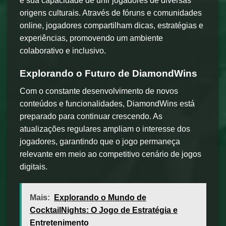
é sua capacidade de unir jogadores de diversas
origens culturais. Através de fóruns e comunidades
online, jogadores compartilham dicas, estratégias e
experiências, promovendo um ambiente
colaborativo e inclusivo.
Explorando o Futuro de DiamondWins
Com o constante desenvolvimento de novos
conteúdos e funcionalidades, DiamondWins está
preparado para continuar crescendo. As
atualizações regulares ampliam o interesse dos
jogadores, garantindo que o jogo permaneça
relevante em meio ao competitivo cenário de jogos
digitais.
Mais:
Explorando o Mundo de
CocktailNights: O Jogo de Estratégia e
Entretenimento