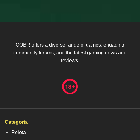
QQBR offers a diverse range of games, engaging
community forums, and the latest gaming news and
reviews.
Categoria
Roleta