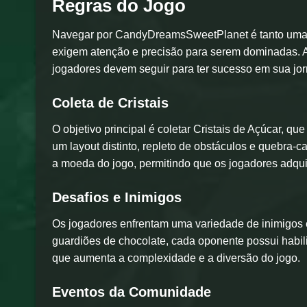
Regras do Jogo
Navegar por CandyDreamsSweetPlanet é tanto uma q
exigem atenção e precisão para serem dominadas. A
jogadores devem seguir para ter sucesso em sua jo
Coleta de Cristais
O objetivo principal é coletar Cristais de Açúcar, qu
um layout distinto, repleto de obstáculos e quebra
a moeda do jogo, permitindo que os jogadores adqui
Desafios e Inimigos
Os jogadores enfrentam uma variedade de inimigos e
guardiões de chocolate, cada oponente possui habili
que aumenta a complexidade e a diversão do jogo.
Eventos da Comunidade