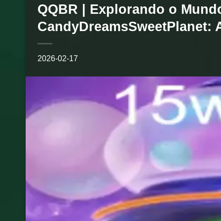
QQBR | Explorando o Mund
CandyDreamsSweetPlanet: A
2026-02-17