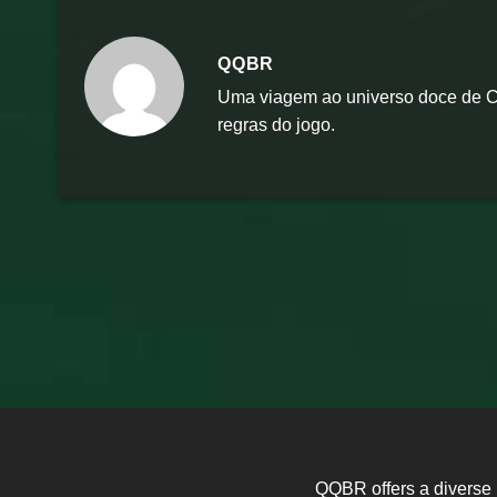
QQBR
Uma viagem ao universo doce de C
regras do jogo.
QQBR offers a diverse 