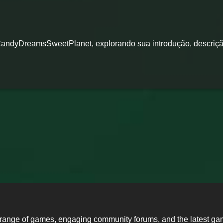
andyDreamsSweetPlanet, explorando sua introdução, descriçã
range of games, engaging community forums, and the latest g