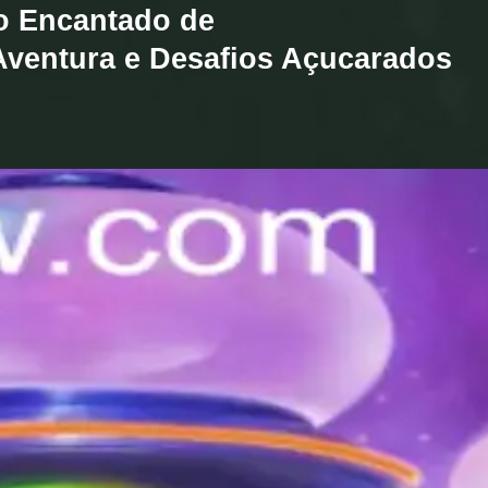
o Encantado de
ventura e Desafios Açucarados