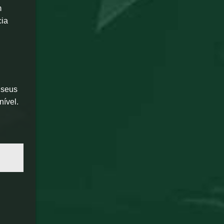
m
cia
 seus
ível.