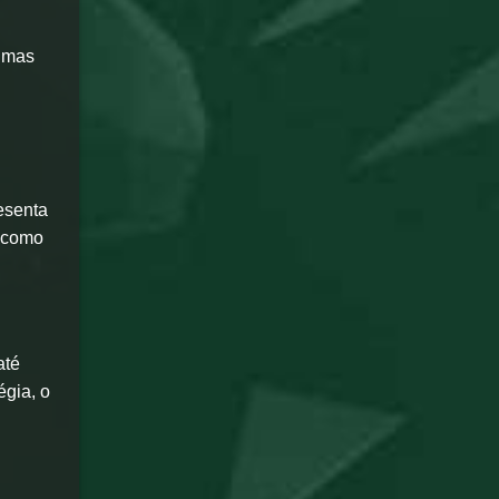
, mas
resenta
m como
até
égia, o