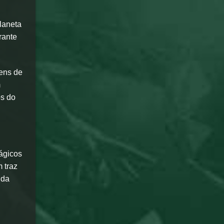
laneta
rante
ens de
m
os do
ágicos
 traz
 da