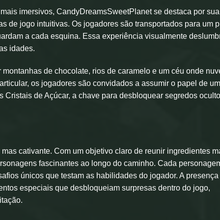
mais imersivos, CandyDreamsSweetPlanet se destaca por sua
s de jogo intuitivas. Os jogadores são transportados para um p
guardam a cada esquina. Essa experiência visualmente deslumb
as idades.
 montanhas de chocolate, rios de caramelo e um céu onde nuv
rticular, os jogadores são convidados a assumir o papel de u
s Cristais de Açúcar, a chave para desbloquear segredos ocult
mas cativante. Com um objetivo claro de reunir ingredientes m
rsonagens fascinantes ao longo do caminho. Cada personagem
safios únicos que testam as habilidades do jogador. A presença
ntos especiais que desbloqueiam surpresas dentro do jogo,
itação.