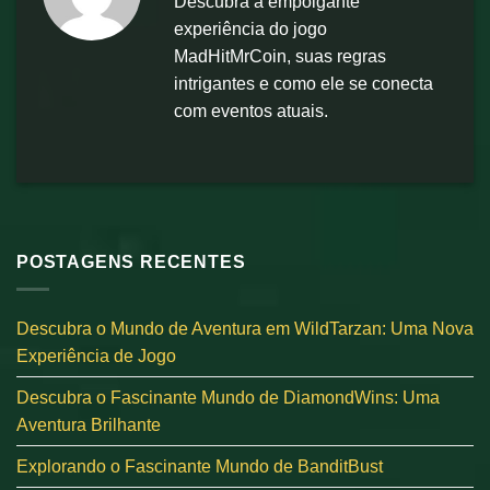
Descubra a empolgante
experiência do jogo
MadHitMrCoin, suas regras
intrigantes e como ele se conecta
com eventos atuais.
POSTAGENS RECENTES
Descubra o Mundo de Aventura em WildTarzan: Uma Nova
Experiência de Jogo
Descubra o Fascinante Mundo de DiamondWins: Uma
Aventura Brilhante
Explorando o Fascinante Mundo de BanditBust