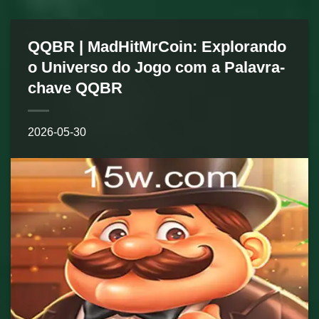
QQBR | MadHitMrCoin: Explorando
o Universo do Jogo com a Palavra-
chave QQBR
2026-05-30