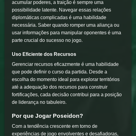
acumular poderes, a traição é sempre uma
possibilidade latente. Navegar essas relações
diplomáticas complicadas é uma habilidade
necessária. Saber quando romper uma aliança ou
usar informações para manipular oponentes é uma
parte crucial do sucesso no jogo.
Uso Eficiente dos Recursos
Gerenciar recursos eficazmente é uma habilidade
que pode definir o curso da partida. Desde a
escolha do momento ideal para explorar territórios
até a adequação dos recursos para construir
fortificações, cada decisão contribui para a posição
de liderança no tabuleiro.
Por que Jogar Poseidon?
Com a tendência crescente em torno de
experiências de jogo envolventes e desafiadoras,