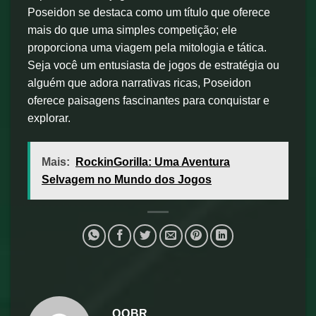
Poseidon se destaca como um título que oferece
mais do que uma simples competição; ele
proporciona uma viagem pela mitologia e tática.
Seja você um entusiasta de jogos de estratégia ou
alguém que adora narrativas ricas, Poseidon
oferece paisagens fascinantes para conquistar e
explorar.
Mais:
RockinGorilla: Uma Aventura
Selvagem no Mundo dos Jogos
QQBR