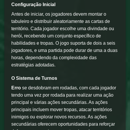
Configuração Inicial
Antes de iniciar, os jogadores devem montar o
tabuleiro e distribuir aleatoriamente as cartas de
território. Cada jogador escolhe uma divindade ou
herói, recebendo um conjunto específico de
habilidades e tropas. O jogo suporta de dois a seis
jogadores, e uma partida pode durar de uma a duas
horas, dependendo da complexidade das
estratégias adotadas.
O Sistema de Turnos
Erro
se desdobram em rodadas, com cada jogador
tendo uma vez por rodada para realizar uma ação
principal e várias ações secundárias. As ações
principais incluem mover tropas, atacar territórios
inimigos ou explorar novos recursos. As ações
secundárias oferecem oportunidades para reforçar