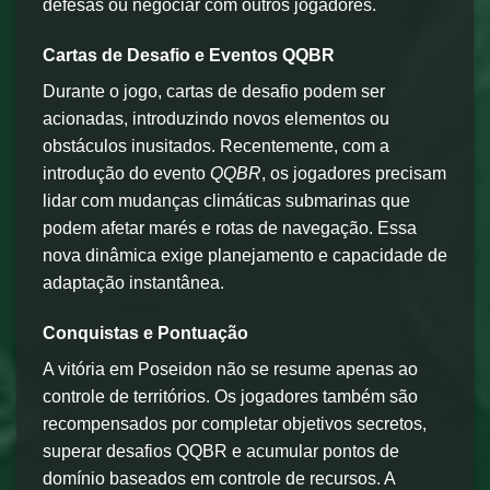
defesas ou negociar com outros jogadores.
Cartas de Desafio e Eventos QQBR
Durante o jogo, cartas de desafio podem ser
acionadas, introduzindo novos elementos ou
obstáculos inusitados. Recentemente, com a
introdução do evento
QQBR
, os jogadores precisam
lidar com mudanças climáticas submarinas que
podem afetar marés e rotas de navegação. Essa
nova dinâmica exige planejamento e capacidade de
adaptação instantânea.
Conquistas e Pontuação
A vitória em Poseidon não se resume apenas ao
controle de territórios. Os jogadores também são
recompensados por completar objetivos secretos,
superar desafios QQBR e acumular pontos de
domínio baseados em controle de recursos. A