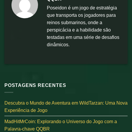
Poseidon é um jogo de estratégia
que transporta os jogadores para
reinos submarinos, onde a
perspicácia e a habilidade são
testadas em uma série de desafios
dinâmicos.
POSTAGENS RECENTES
Descubra o Mundo de Aventura em WildTarzan: Uma Nova
Experiência de Jogo
MadHitMrCoin: Explorando o Universo do Jogo com a
Palavra-chave QQBR