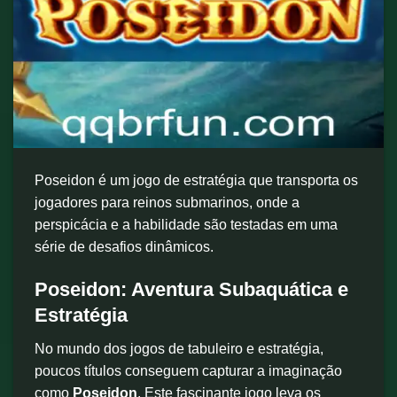
Poseidon é um jogo de estratégia que transporta os
jogadores para reinos submarinos, onde a
perspicácia e a habilidade são testadas em uma
série de desafios dinâmicos.
Poseidon: Aventura Subaquática e
Estratégia
No mundo dos jogos de tabuleiro e estratégia,
poucos títulos conseguem capturar a imaginação
como
Poseidon
. Este fascinante jogo leva os