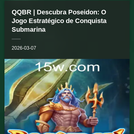
QQBR | Descubra Poseidon: O
Jogo Estratégico de Conquista
Submarina
2026-03-07