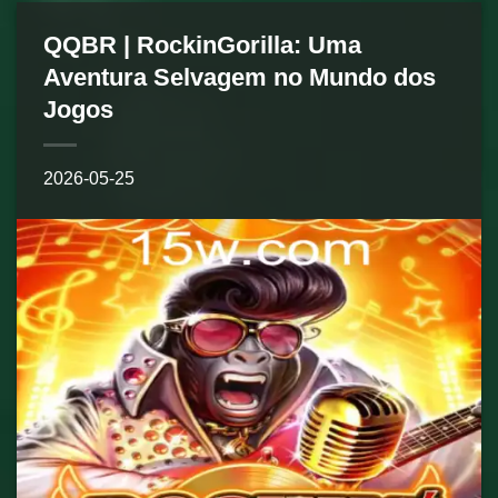
QQBR | RockinGorilla: Uma
Aventura Selvagem no Mundo dos
Jogos
2026-05-25