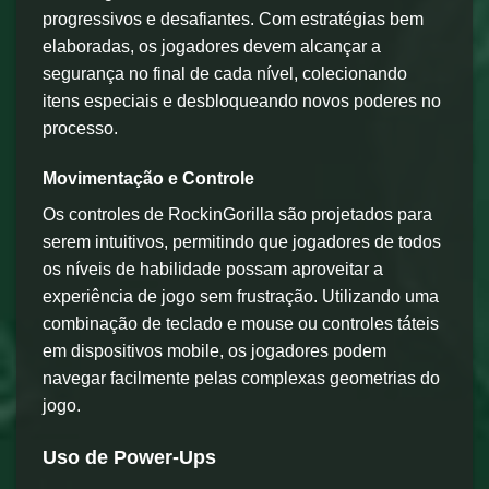
progressivos e desafiantes. Com estratégias bem
elaboradas, os jogadores devem alcançar a
segurança no final de cada nível, colecionando
itens especiais e desbloqueando novos poderes no
processo.
Movimentação e Controle
Os controles de RockinGorilla são projetados para
serem intuitivos, permitindo que jogadores de todos
os níveis de habilidade possam aproveitar a
experiência de jogo sem frustração. Utilizando uma
combinação de teclado e mouse ou controles táteis
em dispositivos mobile, os jogadores podem
navegar facilmente pelas complexas geometrias do
jogo.
Uso de Power-Ups