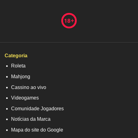
Categoria
Roleta
Mahjong
Cassino ao vivo
Videogames
Comunidade Jogadores
Notícias da Marca
Mapa do site do Google