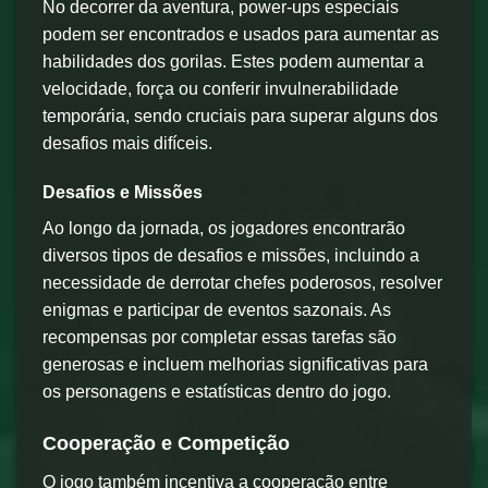
No decorrer da aventura, power-ups especiais
podem ser encontrados e usados para aumentar as
habilidades dos gorilas. Estes podem aumentar a
velocidade, força ou conferir invulnerabilidade
temporária, sendo cruciais para superar alguns dos
desafios mais difíceis.
Desafios e Missões
Ao longo da jornada, os jogadores encontrarão
diversos tipos de desafios e missões, incluindo a
necessidade de derrotar chefes poderosos, resolver
enigmas e participar de eventos sazonais. As
recompensas por completar essas tarefas são
generosas e incluem melhorias significativas para
os personagens e estatísticas dentro do jogo.
Cooperação e Competição
O jogo também incentiva a cooperação entre