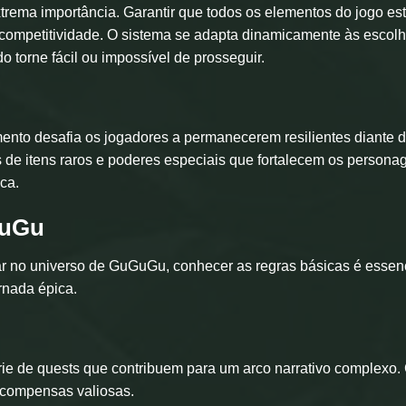
trema importância. Garantir que todos os elementos do jogo es
a competitividade. O sistema se adapta dinamicamente às escol
torne fácil ou impossível de prosseguir.
mento desafia os jogadores a permanecerem resilientes diante 
de itens raros e poderes especiais que fortalecem os persona
ca.
GuGu
r no universo de GuGuGu, conhecer as regras básicas é essenc
ornada épica.
rie de quests que contribuem para um arco narrativo complexo.
recompensas valiosas.