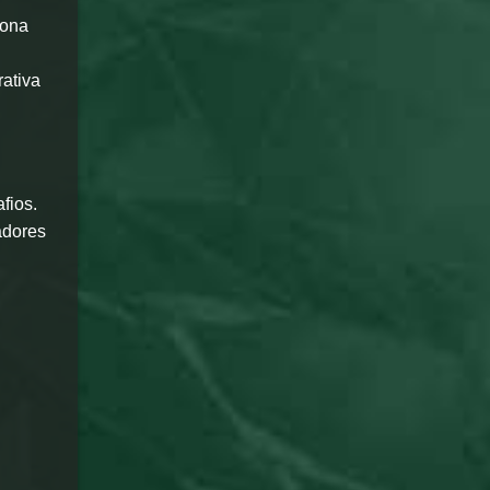
iona
ativa
fios.
adores