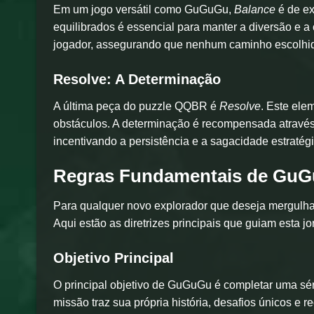
Em um jogo versátil como GuGuGu,
Balance
é de ex
equilibrados é essencial para manter a diversão e 
jogador, assegurando que nenhum caminho escolhido 
Resolve: A Determinação
A última peça do puzzle QQBR é
Resolve
. Este ele
obstáculos. A determinação é recompensada através 
incentivando a persistência e a sagacidade estratégi
Regras Fundamentais de Gu
Para qualquer novo explorador que deseja mergulha
Aqui estão as diretrizes principais que guiam esta j
Objetivo Principal
O principal objetivo de GuGuGu é completar uma sé
missão traz sua própria história, desafios únicos e 