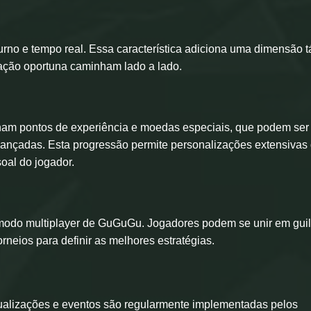
o e tempo real. Essa característica adiciona uma dimensão tá
 ação oportuna caminham lado a lado.
ham pontos de experiência e moedas especiais, que podem ser
vançadas. Esta progressão permite personalizações extensivas
oal do jogador.
modo multiplayer de GuGuGu. Jogadores podem se unir em gui
rneios para definir as melhores estratégias.
ualizações e eventos são regularmente implementadas pelos