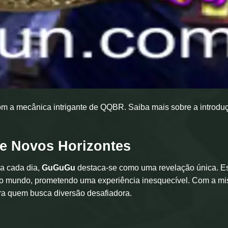
m a mecânica intrigante de QQBR. Saiba mais sobre a introdu
e Novos Horizontes
a cada dia,
GuGuGu
destaca-se como uma revelação única. E
do mundo, prometendo uma experiência inesquecível. Com a mi
ara quem busca diversão desafiadora.