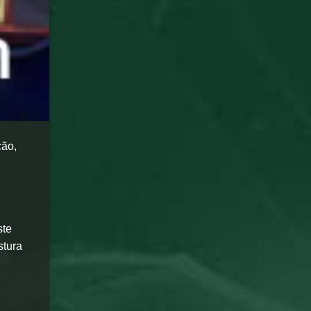
ção,
ste
stura