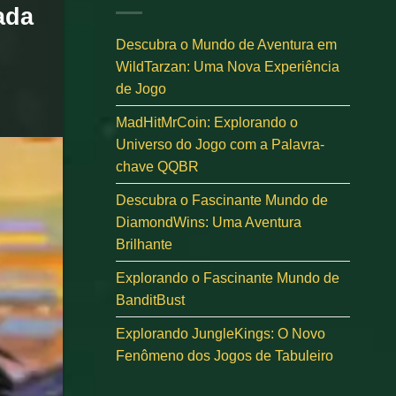
ada
Descubra o Mundo de Aventura em
WildTarzan: Uma Nova Experiência
de Jogo
MadHitMrCoin: Explorando o
Universo do Jogo com a Palavra-
chave QQBR
Descubra o Fascinante Mundo de
DiamondWins: Uma Aventura
Brilhante
Explorando o Fascinante Mundo de
BanditBust
Explorando JungleKings: O Novo
Fenômeno dos Jogos de Tabuleiro