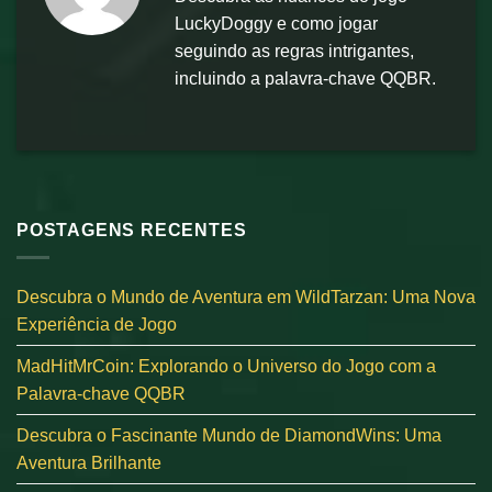
LuckyDoggy e como jogar
seguindo as regras intrigantes,
incluindo a palavra-chave QQBR.
POSTAGENS RECENTES
Descubra o Mundo de Aventura em WildTarzan: Uma Nova
Experiência de Jogo
MadHitMrCoin: Explorando o Universo do Jogo com a
Palavra-chave QQBR
Descubra o Fascinante Mundo de DiamondWins: Uma
Aventura Brilhante