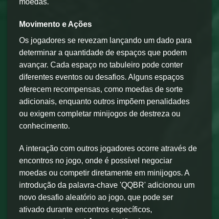
moedas.
Movimento e Ações
Os jogadores se revezam lançando um dado para
determinar a quantidade de espaços que podem
avançar. Cada espaço no tabuleiro pode conter
diferentes eventos ou desafios. Alguns espaços
oferecem recompensas, como moedas de sorte
adicionais, enquanto outros impõem penalidades
ou exigem completar minijogos de destreza ou
conhecimento.
A interação com outros jogadores ocorre através de
encontros no jogo, onde é possível negociar
moedas ou competir diretamente em minijogos. A
introdução da palavra-chave 'QQBR' adicionou um
novo desafio aleatório ao jogo, que pode ser
ativado durante encontros específicos,