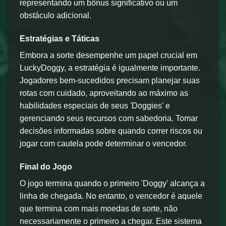
representando um bônus significativo ou um
obstáculo adicional.
Estratégias e Táticas
Embora a sorte desempenhe um papel crucial em
LuckyDoggy, a estratégia é igualmente importante.
Jogadores bem-sucedidos precisam planejar suas
rotas com cuidado, aproveitando ao máximo as
habilidades especiais de seus 'Doggies' e
gerenciando seus recursos com sabedoria. Tomar
decisões informadas sobre quando correr riscos ou
jogar com cautela pode determinar o vencedor.
Final do Jogo
O jogo termina quando o primeiro 'Doggy' alcança a
linha de chegada. No entanto, o vencedor é aquele
que termina com mais moedas de sorte, não
necessariamente o primeiro a chegar. Este sistema