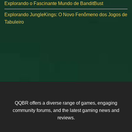
Explorando o Fascinante Mundo de BanditBust
Explorando JungleKings: O Novo Fenômeno dos Jogos de
Tabuleiro
QQBR offers a diverse range of games, engaging
community forums, and the latest gaming news and
reviews.