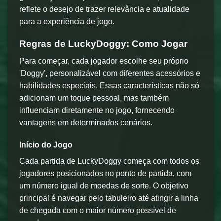
reflete o desejo de trazer relevância e atualidade
para a experiência de jogo.
Regras de LuckyDoggy: Como Jogar
Para começar, cada jogador escolhe seu próprio
'Doggy', personalizável com diferentes acessórios e
habilidades especiais. Essas características não só
adicionam um toque pessoal, mas também
influenciam diretamente no jogo, fornecendo
vantagens em determinados cenários.
Início do Jogo
Cada partida de LuckyDoggy começa com todos os
jogadores posicionados no ponto de partida, com
um número igual de moedas de sorte. O objetivo
principal é navegar pelo tabuleiro até atingir a linha
de chegada com o maior número possível de