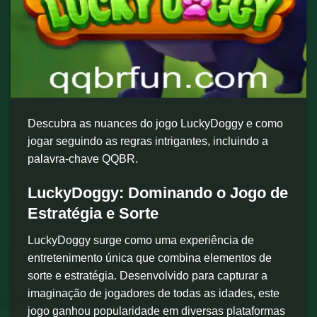
Descubra as nuances do jogo LuckyDoggy e como
jogar seguindo as regras intrigantes, incluindo a
palavra-chave QQBR.
LuckyDoggy: Dominando o Jogo de
Estratégia e Sorte
LuckyDoggy surge como uma experiência de
entretenimento única que combina elementos de
sorte e estratégia. Desenvolvido para capturar a
imaginação de jogadores de todas as idades, este
jogo ganhou popularidade em diversas plataformas