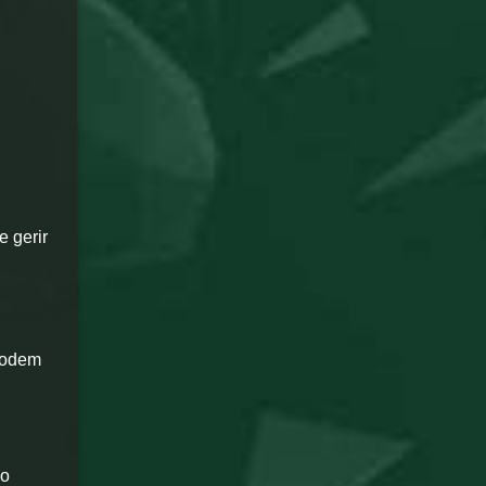
 gerir
 podem
do