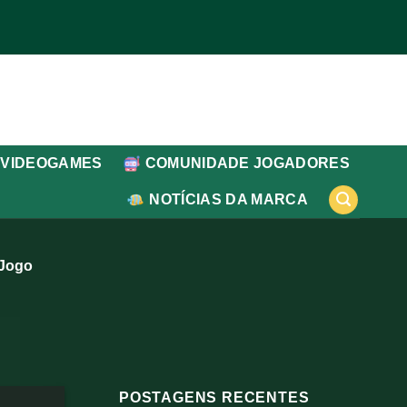
VIDEOGAMES
COMUNIDADE JOGADORES
NOTÍCIAS DA MARCA
 Jogo
POSTAGENS RECENTES