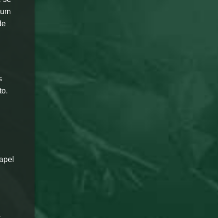
 um
de
s
to.
apel
a