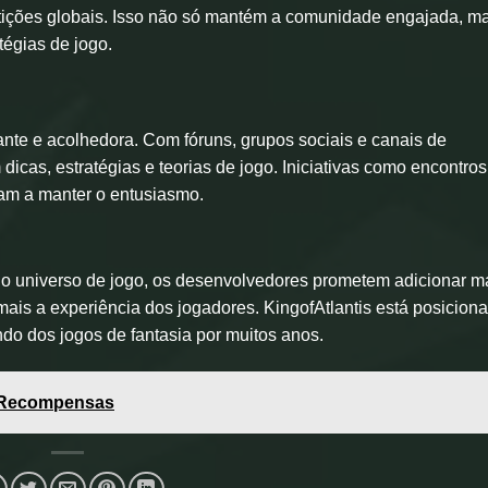
tições globais. Isso não só mantém a comunidade engajada, m
égias de jogo.
ante e acolhedora. Com fóruns, grupos sociais e canais de
cas, estratégias e teorias de jogo. Iniciativas como encontros
dam a manter o entusiasmo.
o universo de jogo, os desenvolvedores prometem adicionar m
mais a experiência dos jogadores. KingofAtlantis está posicion
o dos jogos de fantasia por muitos anos.
s Recompensas