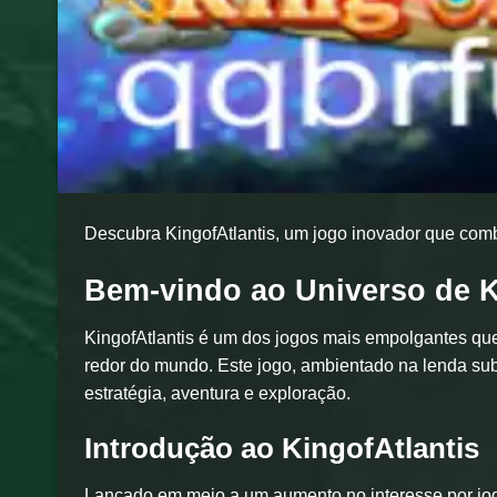
Descubra KingofAtlantis, um jogo inovador que comb
Bem-vindo ao Universo de K
KingofAtlantis é um dos jogos mais empolgantes que
redor do mundo. Este jogo, ambientado na lenda su
estratégia, aventura e exploração.
Introdução ao KingofAtlantis
Lançado em meio a um aumento no interesse por jogo