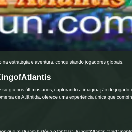
ina estratégia e aventura, conquistando jogadores globais.
ingofAtlantis
 surgiu nos últimos anos, capturando a imaginação de jogador
bmersa de Atlântida, oferece uma experiência única que combi
s que misturam história e fantasia, KingofAtlantis rapidament