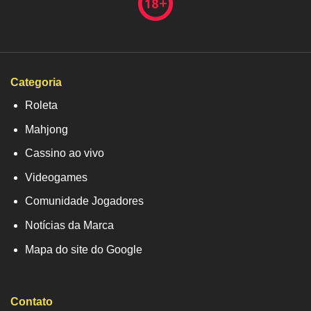
Categoria
Roleta
Mahjong
Cassino ao vivo
Videogames
Comunidade Jogadores
Notícias da Marca
Mapa do site do Google
Contato