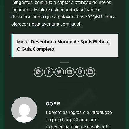
intrigantes, continua a captar a atenção de novos
jogadores. Explore este mundo fascinante e
descubra tudo o que a palavra-chave 'QQBR' tem a
oferecer nesta aventura sem igual.
Mais:
Descubra o Mundo de 3potsRiches:
O Guia Completo
QQBR
Explore as regras e a introdução
ao jogo HugaChaga, uma
experiência única e envolvente