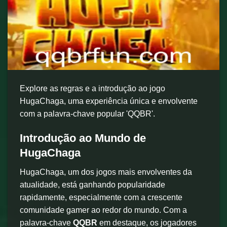
Explore as regras e a introdução ao jogo
HugaChaga, uma experiência única e envolvente
com a palavra-chave popular 'QQBR'.
Introdução ao Mundo de
HugaChaga
HugaChaga, um dos jogos mais envolventes da
atualidade, está ganhando popularidade
rapidamente, especialmente com a crescente
comunidade gamer ao redor do mundo. Com a
palavra-chave
QQBR
em destaque, os jogadores