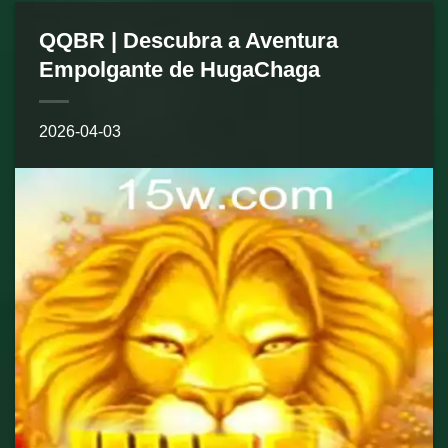
QQBR | Descubra a Aventura
Empolgante de HugaChaga
2026-04-03