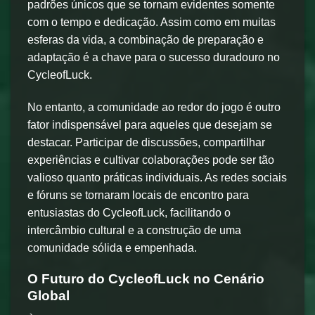
padrões únicos que se tornam evidentes somente
com o tempo e dedicação. Assim como em muitas
esferas da vida, a combinação de preparação e
adaptação é a chave para o sucesso duradouro no
CycleofLuck.
No entanto, a comunidade ao redor do jogo é outro
fator indispensável para aqueles que desejam se
destacar. Participar de discussões, compartilhar
experiências e cultivar colaborações pode ser tão
valioso quanto práticas individuais. As redes sociais
e fóruns se tornaram locais de encontro para
entusiastas do CycleofLuck, facilitando o
intercâmbio cultural e a construção de uma
comunidade sólida e empenhada.
O Futuro do CycleofLuck no Cenário
Global