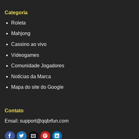
Categoria
Roleta
Mahjong
Cassino ao vivo
Videogames
Comunidade Jogadores
Notícias da Marca
Mapa do site do Google
Contato
Email: support@qqbrfun.com