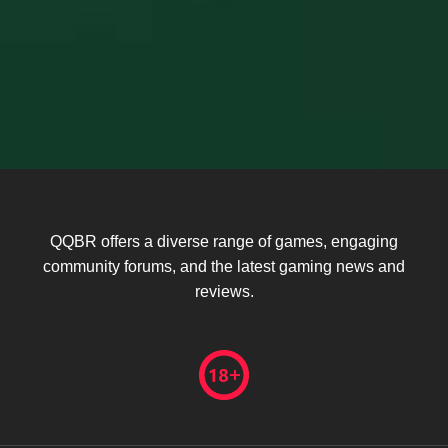
QQBR offers a diverse range of games, engaging
community forums, and the latest gaming news and
reviews.