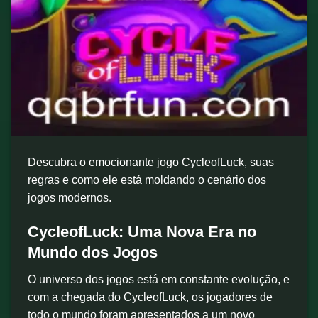
Descubra o emocionante jogo CycleofLuck, suas
regras e como ele está moldando o cenário dos
jogos modernos.
CycleofLuck: Uma Nova Era no
Mundo dos Jogos
O universo dos jogos está em constante evolução, e
com a chegada do CycleofLuck, os jogadores de
todo o mundo foram apresentados a um novo