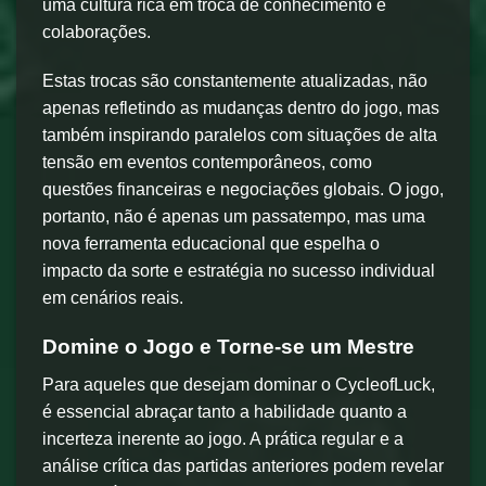
uma cultura rica em troca de conhecimento e
colaborações.
Estas trocas são constantemente atualizadas, não
apenas refletindo as mudanças dentro do jogo, mas
também inspirando paralelos com situações de alta
tensão em eventos contemporâneos, como
questões financeiras e negociações globais. O jogo,
portanto, não é apenas um passatempo, mas uma
nova ferramenta educacional que espelha o
impacto da sorte e estratégia no sucesso individual
em cenários reais.
Domine o Jogo e Torne-se um Mestre
Para aqueles que desejam dominar o CycleofLuck,
é essencial abraçar tanto a habilidade quanto a
incerteza inerente ao jogo. A prática regular e a
análise crítica das partidas anteriores podem revelar