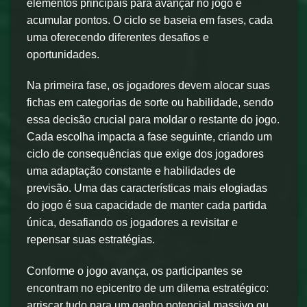
elementos principais para avançar no jogo e
acumular pontos. O ciclo se baseia em fases, cada
uma oferecendo diferentes desafios e
oportunidades.
Na primeira fase, os jogadores devem alocar suas
fichas em categorias de sorte ou habilidade, sendo
essa decisão crucial para moldar o restante do jogo.
Cada escolha impacta a fase seguinte, criando um
ciclo de consequências que exige dos jogadores
uma adaptação constante e habilidades de
previsão. Uma das características mais elogiadas
do jogo é sua capacidade de manter cada partida
única, desafiando os jogadores a revisitar e
repensar suas estratégias.
Conforme o jogo avança, os participantes se
encontram no epicentro de um dilema estratégico:
arriscar tudo para um ganho potencial massivo ou