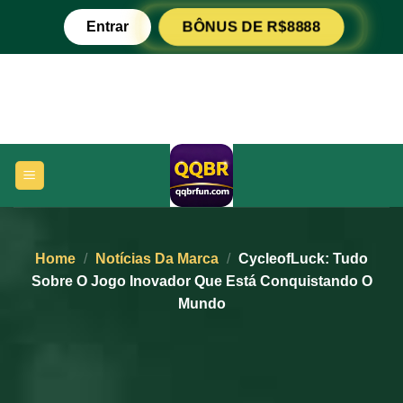
Ir
Entrar
BÔNUS DE R$8888
para
o
conteúdo
Home
/
Notícias Da Marca
/
CycleofLuck: Tudo
Sobre O Jogo Inovador Que Está Conquistando O
Mundo