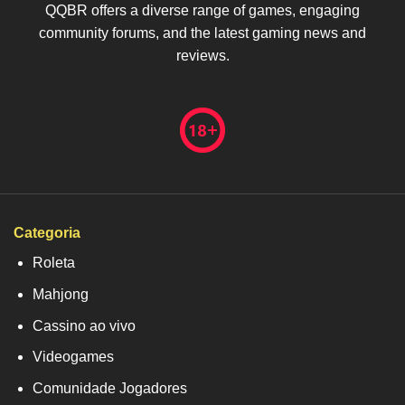
QQBR offers a diverse range of games, engaging
community forums, and the latest gaming news and
reviews.
Categoria
Roleta
Mahjong
Cassino ao vivo
Videogames
Comunidade Jogadores