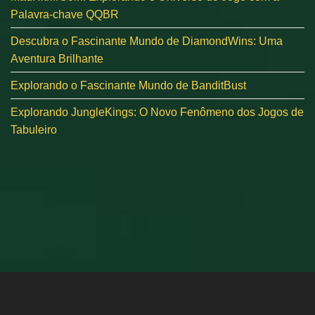
Palavra-chave QQBR
Descubra o Fascinante Mundo de DiamondWins: Uma
Aventura Brilhante
Explorando o Fascinante Mundo de BanditBust
Explorando JungleKings: O Novo Fenômeno dos Jogos de
Tabuleiro