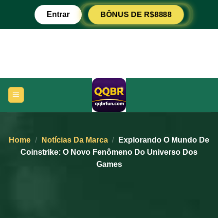
Ir
Entrar
BÔNUS DE R$8888
para
o
conteúdo
Home
/
Notícias Da Marca
/
Explorando O Mundo De
Coinstrike: O Novo Fenômeno Do Universo Dos
Games