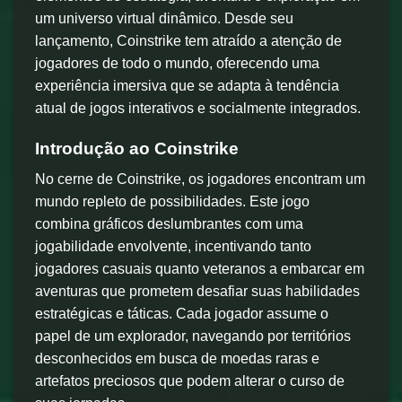
um universo virtual dinâmico. Desde seu
lançamento, Coinstrike tem atraído a atenção de
jogadores de todo o mundo, oferecendo uma
experiência imersiva que se adapta à tendência
atual de jogos interativos e socialmente integrados.
Introdução ao Coinstrike
No cerne de Coinstrike, os jogadores encontram um
mundo repleto de possibilidades. Este jogo
combina gráficos deslumbrantes com uma
jogabilidade envolvente, incentivando tanto
jogadores casuais quanto veteranos a embarcar em
aventuras que prometem desafiar suas habilidades
estratégicas e táticas. Cada jogador assume o
papel de um explorador, navegando por territórios
desconhecidos em busca de moedas raras e
artefatos preciosos que podem alterar o curso de