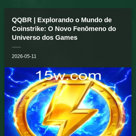
QQBR | Explorando o Mundo de
Coinstrike: O Novo Fenômeno do
Universo dos Games
2026-05-11