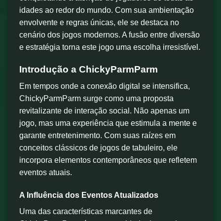
idades ao redor do mundo. Com sua ambientação
envolvente e regras únicas, ele se destaca no
cenário dos jogos modernos. A fusão entre diversão
e estratégia torna este jogo uma escolha irresistível.
Introdução a ChickyParmParm
Em tempos onde a conexão digital se intensifica,
ChickyParmParm surge como uma proposta
revitalizante de interação social. Não apenas um
jogo, mas uma experiência que estimula a mente e
garante entretenimento. Com suas raízes em
conceitos clássicos de jogos de tabuleiro, ele
incorpora elementos contemporâneos que refletem
eventos atuais.
A Influência dos Eventos Atualizados
Uma das características marcantes de