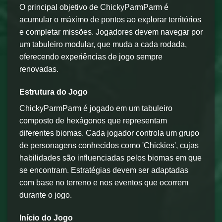
O principal objetivo de ChickyParmParm é
acumular o máximo de pontos ao explorar territórios
e completar missões. Jogadores devem navegar por
um tabuleiro modular, que muda a cada rodada,
oferecendo experiências de jogo sempre
renovadas.
Estrutura do Jogo
ChickyParmParm é jogado em um tabuleiro
composto de hexágonos que representam
diferentes biomas. Cada jogador controla um grupo
de personagens conhecidos como 'Chickies', cujas
habilidades são influenciadas pelos biomas em que
se encontram. Estratégias devem ser adaptadas
com base no terreno e nos eventos que ocorrem
durante o jogo.
Início do Jogo