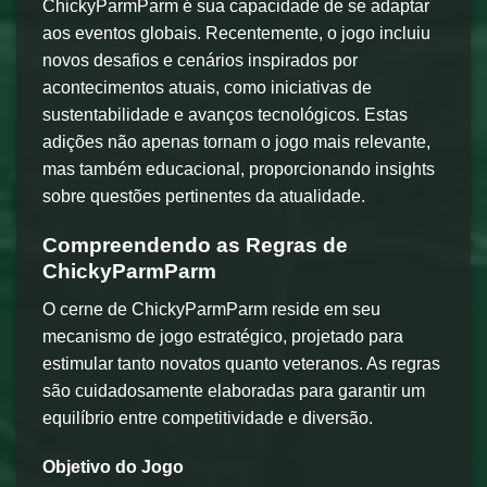
ChickyParmParm é sua capacidade de se adaptar
aos eventos globais. Recentemente, o jogo incluiu
novos desafios e cenários inspirados por
acontecimentos atuais, como iniciativas de
sustentabilidade e avanços tecnológicos. Estas
adições não apenas tornam o jogo mais relevante,
mas também educacional, proporcionando insights
sobre questões pertinentes da atualidade.
Compreendendo as Regras de
ChickyParmParm
O cerne de ChickyParmParm reside em seu
mecanismo de jogo estratégico, projetado para
estimular tanto novatos quanto veteranos. As regras
são cuidadosamente elaboradas para garantir um
equilíbrio entre competitividade e diversão.
Objetivo do Jogo