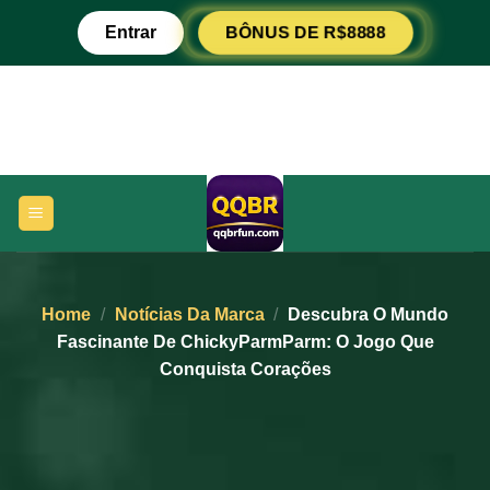
Ir
BÔNUS DE R$8888
Entrar
para
o
conteúdo
Home
/
Notícias Da Marca
/
Descubra O Mundo
Fascinante De ChickyParmParm: O Jogo Que
Conquista Corações