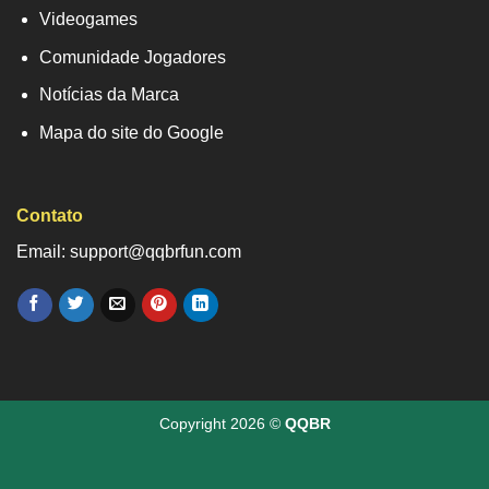
Videogames
Comunidade Jogadores
Notícias da Marca
Mapa do site do Google
Contato
Email: support@qqbrfun.com
Copyright 2026 ©
QQBR